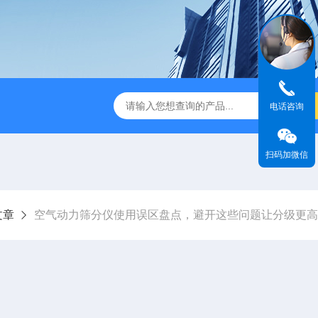
ine
HMK-200200LS-N空气喷射筛
HMK-200e200ls气
电话咨询
扫码加微信
文章
空气动力筛分仪使用误区盘点，避开这些问题让分级更高