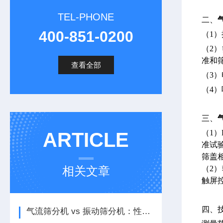
TEL-PHONE
二、
400-851-0200
（1
（2
准和
查看全部
（3
（4
三、
（1
ARTICLE
准试
筛盖
相关文章
（2
触屏
四、
气流筛分机 vs 振动筛分机：性能差异、适用物料特性与筛分精度对比