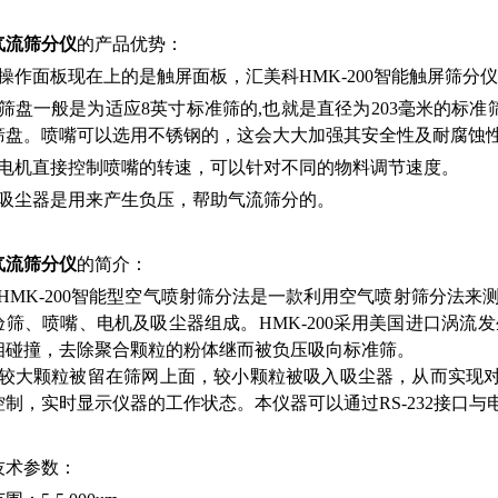
气流筛分仪
的产品优势：
）操作面板现在上的是触屏面板，汇美科HMK-200智能触屏筛分
）筛盘一般是为适应8英寸标准筛的,也就是直径为203毫米的标
筛盘。喷嘴可以选用不锈钢的，这会大大加强其安全性及耐腐蚀
）电机直接控制喷嘴的转速，可以针对不同的物料调节速度。
）吸尘器是用来产生负压，帮助气流筛分的。
气流筛分仪
的简介：
）HMK-200智能型空气喷射筛分法是一款利用空气喷射筛分法
验筛、喷嘴、电机及吸尘器组成。HMK-200采用美国进口涡
相碰撞，去除聚合颗粒的粉体继而被负压吸向标准筛。
）较大颗粒被留在筛网上面，较小颗粒被吸入吸尘器，从而实现对粉
控制，实时显示仪器的工作状态。本仪器可以通过RS-232接口
技术参数：