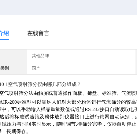
介绍
在线留言
牌
其他品牌
地类别
国产
10-1空气喷射筛分仪由哪几部分组成？
）空气喷射筛分法由触屏或普通操作面板、筛盘、标准筛、气流喷
）AIR-200标准型可以满足人们对大部分粉体进行气流筛分的
筛中，可以手动输入样品重量数值或通过RS-232接口自动读取电
）然后将标准试验筛及粉体放到仪器接口上进行筛网自动识别，
测试压力与时间实时显示，随时调节,待筛分完毕，仪器自动停
果，長期保存。