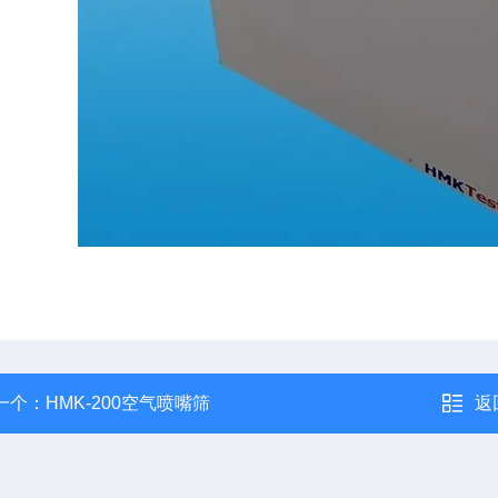
一个：
HMK-200空气喷嘴筛
返