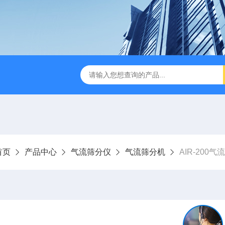
ine
HMK-200200LS-N空气喷射筛
HMK-200e200ls气
首页
产品中心
气流筛分仪
气流筛分机
AIR-200