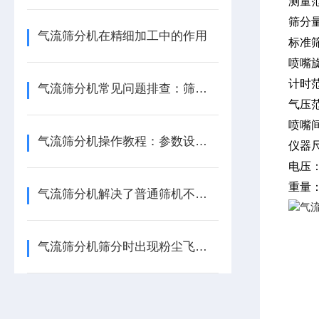
测量范围
筛分量：
气流筛分机在精细加工中的作用
标准筛
喷嘴旋
计时范
气流筛分机常见问题排查：筛网堵塞、分级不均与风量不足的解决技巧
气压范
喷嘴间
气流筛分机操作教程：参数设置、物料进料控制与筛分效果优化步骤
仪器尺
电压：2
重量：1
气流筛分机解决了普通筛机不能筛分的难题
气流筛分机筛分时出现粉尘飞扬怎么办？