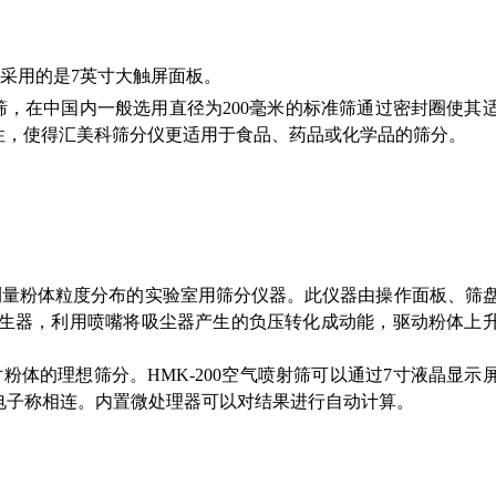
仪采用的是7英寸大触屏面板。
准筛，在中国内一般选用直径为200毫米的标准筛通过密封圈使其
性，使得汇美科筛分仪更适用于食品、药品或化学品的筛分。
来测量粉体粒度分布的实验室用筛分仪器。此仪器由操作面板、筛
流发生器，利用喷嘴将吸尘器产生的负压转化成动能，驱动粉体上
体的理想筛分。HMK-200空气喷射筛可以通过7寸液晶显示
与电子称相连。内置微处理器可以对结果进行自动计算。