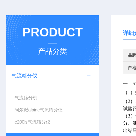
PRODUCT
详细
产品分类
品
产
气流筛分仪
一、5
（1
气流筛分机
（2
试验
阿尔派alpine气流筛分仪
（3
e200ls气流筛分仪
分。
出结