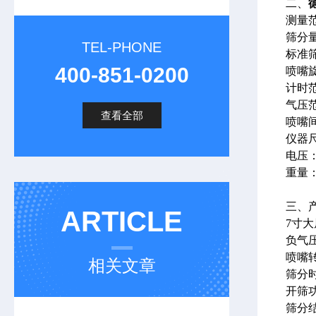
二、
测量范围
筛分量：
TEL-PHONE
标准筛
400-851-0200
喷嘴旋
计时范
气压范
查看全部
喷嘴间
仪器尺
电压：2
重量：1
三、
ARTICLE
7寸
负气
喷嘴
相关文章
筛分
开筛
筛分