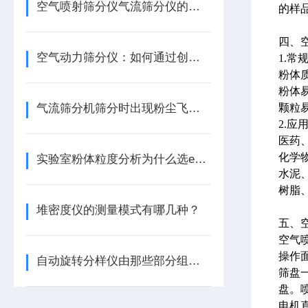
空气喷射筛分仪气流筛分仪的工作原理是什么？510-2.
的样品
四、
空气动力筛分仪：如何通过创新技术提升粉末筛分效率与精度
1.
粉体质
粉体
气流筛分机筛分时出现粉尘飞扬怎么办？
颗粒
2.应
医药
化学
实验室粉体粒度分析为什么选e200ls：高精度、高重复性筛分方案
水泥
树脂
堆密度仪的测量模式有哪几种？
五、
空气
操作
自动旋转分样仪由那些部分组成？
筛盘
盘。
电机