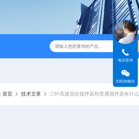
ine
HMK-200200LS-N空气喷射筛
HMK-200e200ls气
电话咨询
扫码加微信
：
首页
技术文章
三叶高速混合搅拌器和普通搅拌器有什么