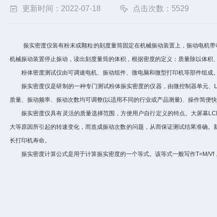
更新时间：2022-07-18
点击次数：5529
振实密度仪装有粉末或颗粒的刻度量筒固定在机械振动装置上，振动电机带动
机械振动装置停止振动，读出刻度量筒的体积，根据密度的定义：质量除以体积
粉体密度测试仪由可调速电机、振动组件、微电脑和微型打印机等部件组成。
振实密度仪是研制的一种专门测试粉体振实密度的仪器，由微控制器单元、LC
质量、振动频率、振动次数均可调整(以适用不同的行业或产品测量)、操作简便
振实密度仪具有灵活的质量选择范围，方便用户自行定义的特点。大屏幕LCD
大等原因所引起的转速变化，而造成振动次数的问题，从而保证测试结果准确。
长打印机寿命。
振实密度计算公式是用于计算振实密度的一个等式。该等式一般写作T=M/Vf，其