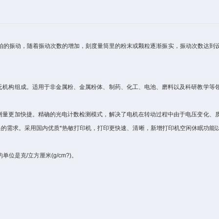
的振动，随着振动次数的增加，刻度量筒里的粉末或颗粒逐渐振实，振动次数达到
元机构组成。适用于非金属粉、金属粉体、制药、化工、电池、磨料以及科研教学等
测量更加快捷。精确的光电计数检测模式，解决了电机在转动过程中由于电压变化、
的需求。采用国内优质*热敏打印机，打印更快速、清晰，新增打印机空闲休眠功能
是克/立方厘米(g/cm?)。