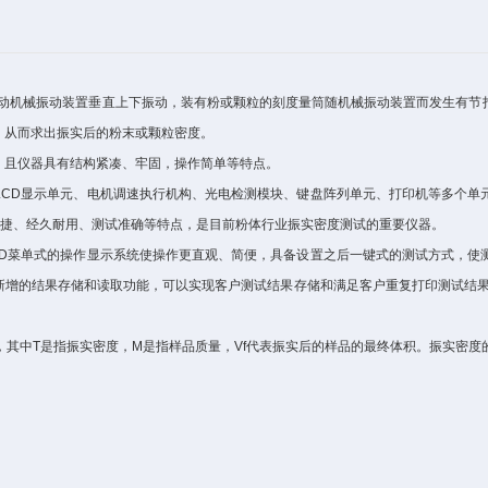
机械振动装置垂直上下振动，装有粉或颗粒的刻度量筒随机械振动装置而发生有节拍
、从而求出振实后的粉末或颗粒密度。
且仪器具有结构紧凑、牢固，操作简单等特点。
D显示单元、电机调速执行机构、光电检测模块、键盘阵列单元、打印机等多个单
快捷、经久耐用、测试准确等特点，是目前粉体行业振实密度测试的重要仪器。
菜单式的操作显示系统使操作更直观、简便，具备设置之后一键式的测试方式，使
新增的结果存储和读取功能，可以实现客户测试结果存储和满足客户重复打印测试结果
中T是指振实密度，M是指样品质量，Vf代表振实后的样品的最终体积。振实密度的单位