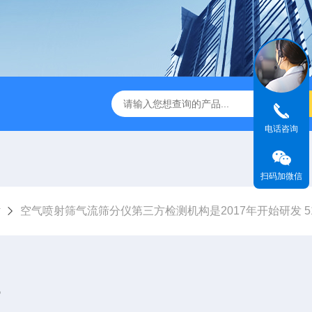
ine
HMK-200200LS-N空气喷射筛
HMK-200e200ls气
电话咨询
扫码加微信
章
空气喷射筛气流筛分仪第三方检测机构是2017年开始研发 510
8