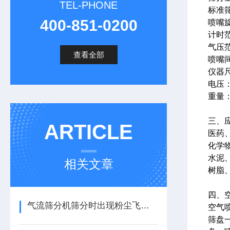
TEL-PHONE
标准筛
400-851-0200
喷嘴旋
计时范
气压范
查看全部
喷嘴间
仪器尺
电压：2
重量：1
三、
ARTICLE
医药
化学
水泥
相关文章
树脂
四、
气流筛分机筛分时出现粉尘飞扬怎么办？
空气
筛盘