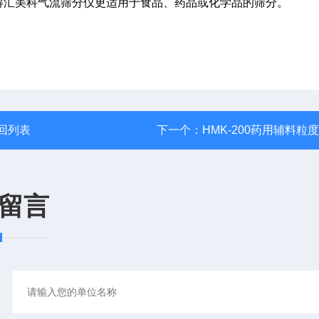
得汇美科气流筛分仪更适用于食品、药品或化学品的筛分。
回列表
下一个：
HMK-200药用辅料粒
留言