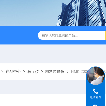
ine
HMK-200200LS-N空气喷射筛
HMK-200e200ls气
产品中心
粒度仪
辅料粒度仪
HMK-200微晶纤维
电话咨询