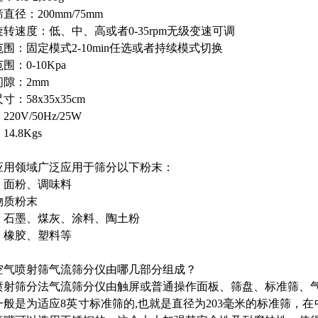
直径：200mm/75mm
转速度：低、中、高或者0-35rpm无级变速可调
围：固定模式2-10min任选或者持续模式切换
围：0-10Kpa
隙：2mm
寸：58x35x35cm
20V/50Hz/25W
4.8Kgs
应用领域广泛应用于筛分以下粉末：
、面粉、调味料
物质粉末
、石墨、煤灰、涂料、陶土粉
、橡胶、塑料等
空气喷射筛气流筛分仪由哪几部分组成？
喷射筛分法气流筛分仪由触屏或普通操作面板、筛盘、标准筛、
一般是为适应8英寸标准筛的,也就是直径为203毫米的标准筛，